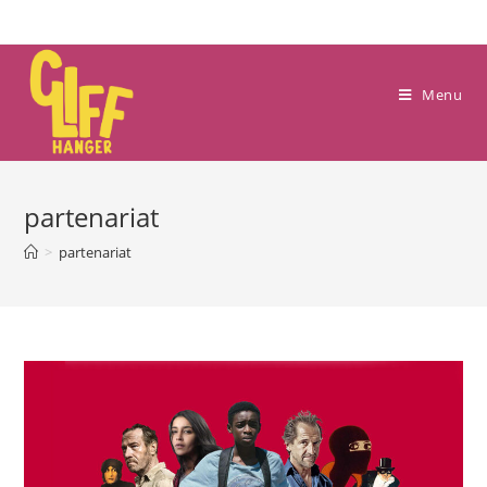
Skip
to
content
Menu
partenariat
>
partenariat