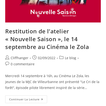
Restitution de l’atelier
« Nouvelle Saison », le 14
septembre au Cinéma le Zola
Auteur/autrice
Post
Post
Cliffhanger
02/09/2022
Le blog
de
published:
category:
Post
0 commentaire
la
comments:
publication :
Mercredi 14 septembre à 16h, au Cinéma Le Zola, les
jeunes de la MJC de Villeurbanne ont présenté "Le Cri de la
forêt", épisode pilote librement inspiré de la série…
Restitution
Continuer La Lecture
De
L’atelier