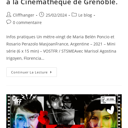
à la Cinémathèque de Grenoble.
Auteur/autrice
Post
Post
Cliffhanger
25/02/2024
Le blog
de
published:
category:
Post
0 commentaire
la
comments:
publication :
Infos pratiques Un mètre-vingt de Maria Belén Poncio et
Rosario Perazolo MasjoanFrance, Argentine – 2021 – Mini
série (6 x 15 min) – VOSTFR / STSMEAvec Marisol Agostina
Irigoyen, Florencia…
Un
Continuer La Lecture
Mètre
Vingt,
Quand
La
Crip
Culture
Côtoie
La
Pop
Culture.
Projection-
Débat
Le