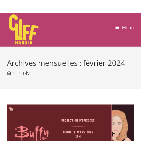
Skip
to
content
Menu
Archives mensuelles : février 2024
>
>
Fév