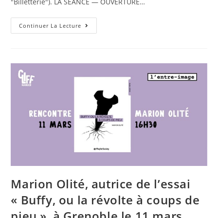
"Billetterie"). LA SÉANCE — OUVERTURE…
Tralala
Continuer La Lecture
Bang
Bang,
La
Série
Survoltée
De
Julien
Lahmi,
Projetée
À
Grenoble
Le
23
Mars
2024
Au
Ciel
Marion Olité, autrice de l’essai
« Buffy, ou la révolte à coups de
pieu », à Grenoble le 11 mars