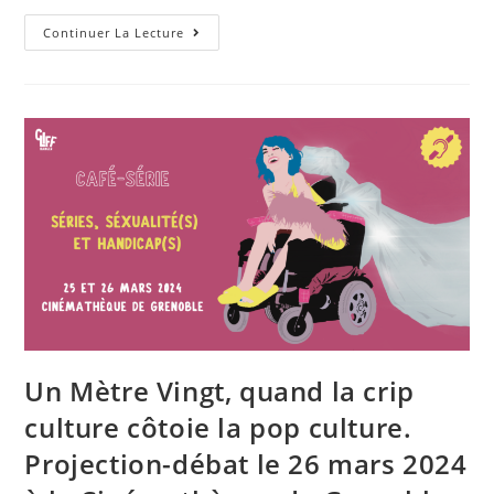
Projection
Continuer La Lecture
De
La
Série
« Buffy
Contre
Les
Vampires »
Le
11
Mars
2024
À
19h
À
La
Cinémathèque
De
Grenoble
Un Mètre Vingt, quand la crip
culture côtoie la pop culture.
Projection-débat le 26 mars 2024