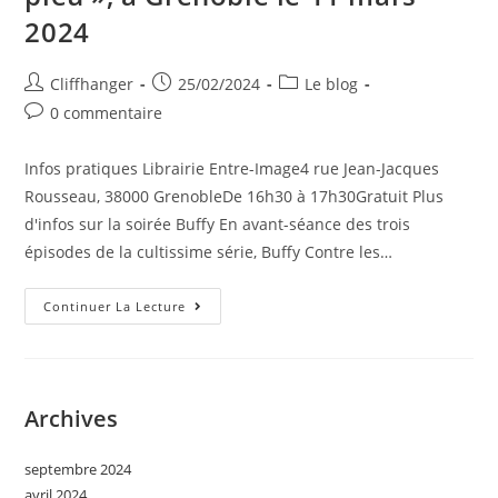
2024
Auteur/autrice
Post
Post
Cliffhanger
25/02/2024
Le blog
de
published:
category:
Post
0 commentaire
la
comments:
publication :
Infos pratiques Librairie Entre-Image4 rue Jean-Jacques
Rousseau, 38000 GrenobleDe 16h30 à 17h30Gratuit Plus
d'infos sur la soirée Buffy En avant-séance des trois
épisodes de la cultissime série, Buffy Contre les…
Marion
Continuer La Lecture
Olité,
Autrice
De
L’essai
« Buffy,
Ou
Archives
La
Révolte
À
Coups
septembre 2024
De
Pieu »,
avril 2024