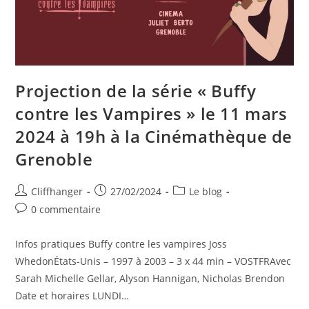
Projection de la série « Buffy
contre les Vampires » le 11 mars
2024 à 19h à la Cinémathèque de
Grenoble
Auteur/autrice
Post
Post
Cliffhanger
27/02/2024
Le blog
de
published:
category:
Post
0 commentaire
la
comments:
publication :
Infos pratiques Buffy contre les vampires Joss
WhedonÉtats-Unis – 1997 à 2003 – 3 x 44 min – VOSTFRAvec
Sarah Michelle Gellar, Alyson Hannigan, Nicholas Brendon
Date et horaires LUNDI…